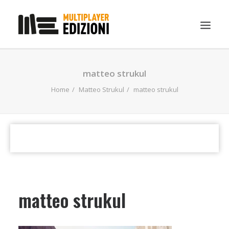
IN EVIDENZA
matteo strukul
LIBRI
Home
Matteo Strukul
matteo strukul
GUIDE STRATEGICHE
GADGET
NEWS
CONTATTI
CHI SIAMO
matteo strukul
DOWNLOAD
RICERCA