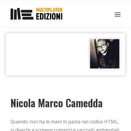
IN EVIDENZA
LIBRI
GUIDE STRATEGICHE
GADGET
NEWS
CONTATTI
CHI SIAMO
DOWNLOAD
RICERCA
Nicola Marco Camedda
Quando non ha le mani in pasta nel codice HTML,
si diverte a scrivere romanzi e racconti ambientati