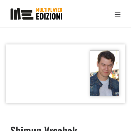
IN EVIDENZA
LIBRI
GUIDE STRATEGICHE
GADGET
NEWS
CONTATTI
CHI SIAMO
DOWNLOAD
RICERCA
Shimun Vrochek