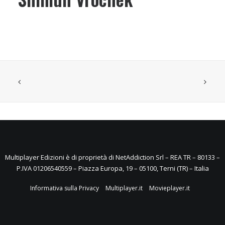
Multiplayer Edizioni è di proprietà di NetAddiction Srl – REA TR – 80133 –
P.IVA 01206540559 – Piazza Europa, 19 – 05100, Terni (TR) – Italia
Informativa sulla Privacy
Multiplayer.it
Movieplayer.it