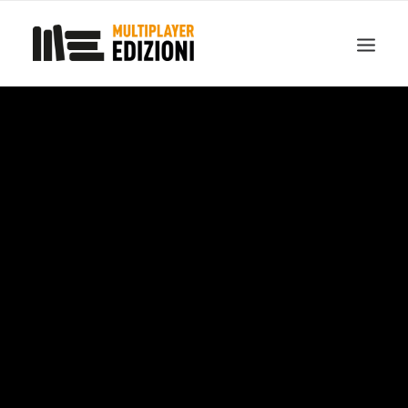
IN EVIDENZA
LIBRI
GUIDE STRATEGICHE
GADGET
NEWS
CONTATTI
CHI SIAMO
DOWNLOAD
RICERCA