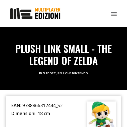
IN EVIDENZA
PLUSH LINK SMALL - THE
LIBRI
LEGEND OF ZELDA
GUIDE STRATEGICHE
GADGET
IN
GADGET
,
PELUCHE NINTENDO
NEWS
CONTATTI
CHI SIAMO
EAN:
9788866312444_S2
DOWNLOAD
Dimensioni:
18 cm
RICERCA