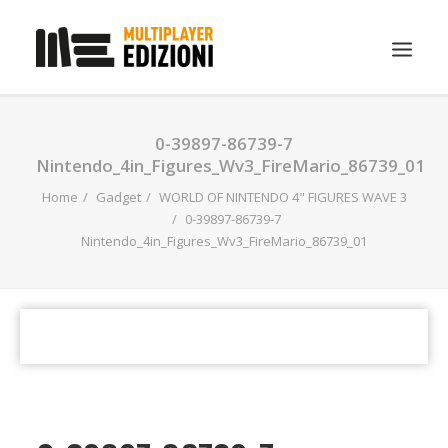
IN EVIDENZA
0-39897-86739-7
Nintendo_4in_Figures_Wv3_FireMario_86739_01
LIBRI
Home
Gadget
WORLD OF NINTENDO 4" FIGURES WAVE 3
GUIDE STRATEGICHE
0-39897-86739-7
Nintendo_4in_Figures_Wv3_FireMario_86739_01
GADGET
NEWS
CONTATTI
CHI SIAMO
DOWNLOAD
RICERCA