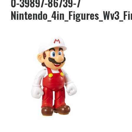
0-39897-86739-7
Nintendo_4in_Figures_Wv3_F