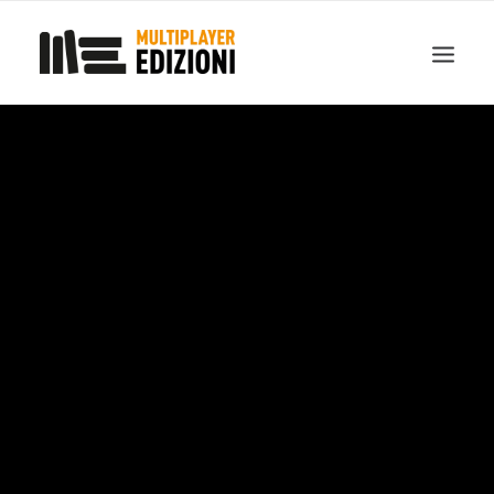
IN EVIDENZA
LIBRI
GUIDE STRATEGICHE
GADGET
NEWS
CONTATTI
CHI SIAMO
DOWNLOAD
RICERCA