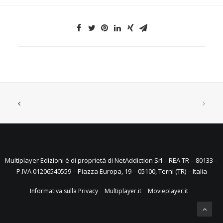
Multiplayer Edizioni è di proprietà di NetAddiction Srl – REA TR – 80133 –
P.IVA 01206540559 – Piazza Europa, 19 – 05100, Terni (TR) – Italia
Informativa sulla Privacy
Multiplayer.it
Movieplayer.it