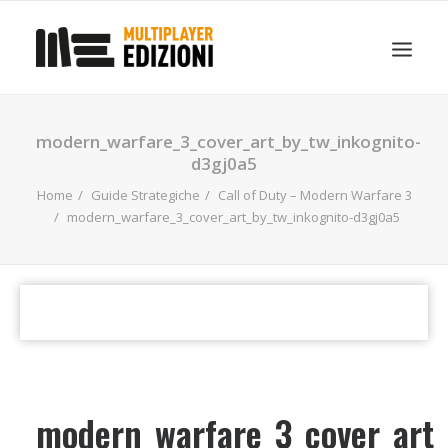
IN EVIDENZA
LIBRI
GUIDE STRATEGICHE
modern_warfare_3_cover_art_by_tw_inkognito-
GADGET
d3gj0a5
NEWS
Home
Guide Strategiche
Call of Duty – Modern Warfare 3
modern_warfare_3_cover_art_by_tw_inkognito-d3gj0a5
CONTATTI
CHI SIAMO
DOWNLOAD
RICERCA
modern_warfare_3_cover_art_