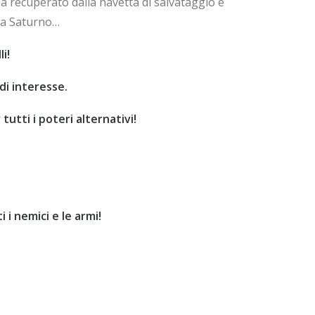
 recuperato dalla navetta di salvataggio e
o a Saturno…
i!
di interesse.
tutti i poteri alternativi!
 i nemici e le armi!