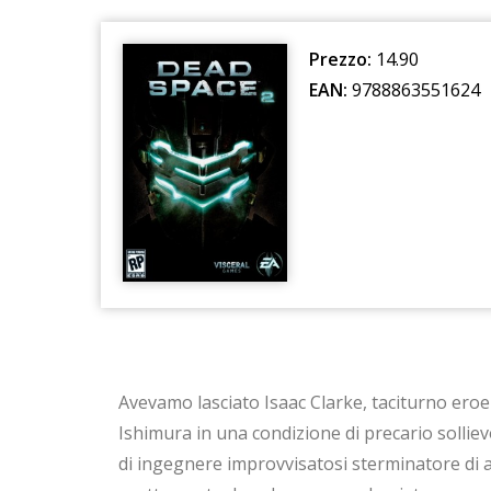
Prezzo:
14.90
EAN:
9788863551624
Avevamo lasciato Isaac Clarke, taciturno eroe
Ishimura in una condizione di precario solliev
di ingegnere improvvisatosi sterminatore di a