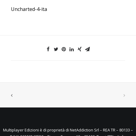
Uncharted-4-ita
Multiplayer Edizioni è di proprietà di NetAddiction Srl – REA TR – 80133 –