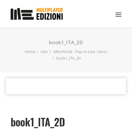
IN EVIDENZA
book1_ITA_2D
LIBRI
Home
Libri
AlterWorld - Play to Live. Libro I
book1_ITA_2D
GUIDE STRATEGICHE
GADGET
NEWS
CONTATTI
CHI SIAMO
DOWNLOAD
book1_ITA_2D
RICERCA