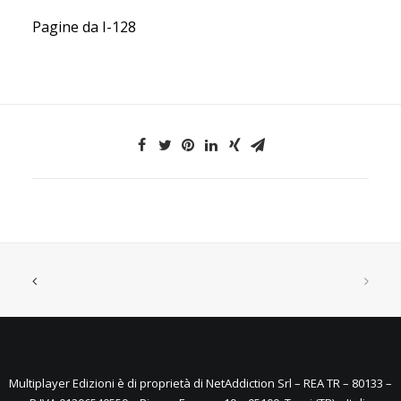
Pagine da I-128
Multiplayer Edizioni è di proprietà di NetAddiction Srl – REA TR – 80133 –