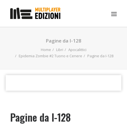
IN EVIDENZA
Pagine da I-128
LIBRI
Home
Libri
Apocalittici
Epidemia Zombie #2 Tuono e Cenere
Pagine da I-128
GUIDE STRATEGICHE
GADGET
NEWS
CONTATTI
CHI SIAMO
DOWNLOAD
Pagine da I-128
RICERCA