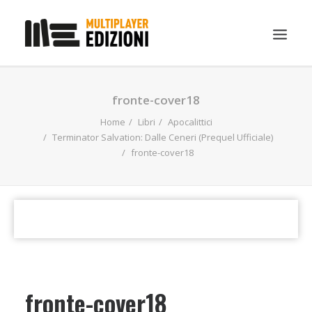
IN EVIDENZA
fronte-cover18
LIBRI
Home
Libri
Apocalittici
Terminator Salvation: Dalle Ceneri (Prequel Ufficiale)
GUIDE STRATEGICHE
fronte-cover18
GADGET
NEWS
CONTATTI
CHI SIAMO
DOWNLOAD
fronte-cover18
RICERCA