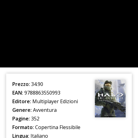
Prezzo:
34.90
EAN:
9788863550993
Editore:
Multiplayer Edizioni
Genere:
Avventura
Pagine:
352
Formato:
Copertina Flessibile
Lingua:
Italiano