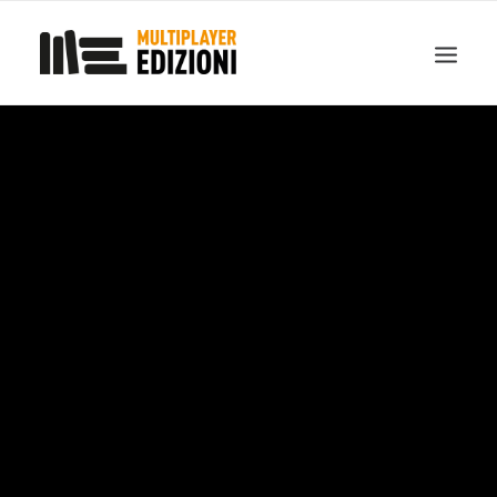
IN EVIDENZA
LIBRI
GUIDE STRATEGICHE
GADGET
NEWS
CONTATTI
CHI SIAMO
DOWNLOAD
RICERCA