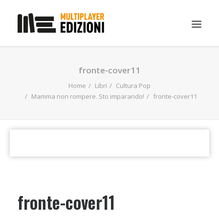
IN EVIDENZA
fronte-cover11
LIBRI
Home
Libri
Cultura Pop
Mamma non rompere. Sto imparando!
fronte-cover11
GUIDE STRATEGICHE
GADGET
NEWS
CONTATTI
CHI SIAMO
DOWNLOAD
fronte-cover11
RICERCA