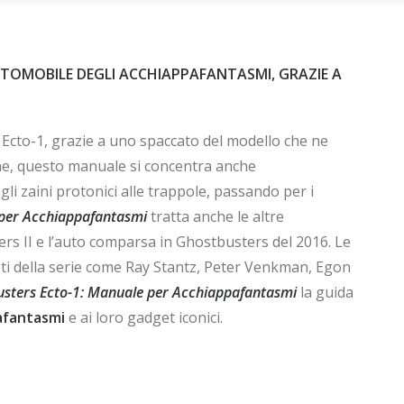
’AUTOMOBILE DEGLI ACCHIAPPAFANTASMI, GRAZIE A
la Ecto-1, grazie a uno spaccato del modello che ne
ione, questo manuale si concentra anche
agli zaini protonici alle trappole, passando per i
 per Acchiappafantasmi
tratta anche le altre
rs II e l’auto comparsa in Ghostbusters del 2016. Le
ti della serie come Ray Stantz, Peter Venkman, Egon
sters Ecto-1: Manuale per Acchiappafantasmi
la guida
afantasmi
e ai loro gadget iconici.