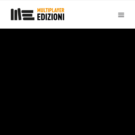
IN EVIDENZA
LIBRI
GUIDE STRATEGICHE
GADGET
NEWS
CONTATTI
CHI SIAMO
DOWNLOAD
RICERCA