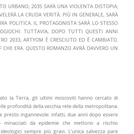
O URBANO, 2035 SARÀ UNA VIOLENTA DISTOPIA;
VELERÀ LA CRUDA VERITÀ. PIÙ IN GENERALE, SARÀ
RA POLITICA. IL PROTAGONISTA SARÀ LO STESSO
EOGIOCHI: TUTTAVIA, DOPO TUTTI QUESTI ANNI
RO 2033, ARTYOM È CRESCIUTO ED È CAMBIATO.
IF CHE ERA. QUESTO ROMANZO AVRÀ DAVVERO UN
o la Terra, gli ultimi moscoviti hanno cercato di
le profondità della vecchia rete della metropolitana.
a presto ingannevole: infatti, due anni dopo essere
no minacciati da epidemie che mettono a rischio
 ideologici sempre più gravi. L’unica salvezza pare