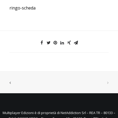
ringo-scheda
Multiplayer Edizioni è di proprietà di NetAddiction Srl – REA TR – 80133 –