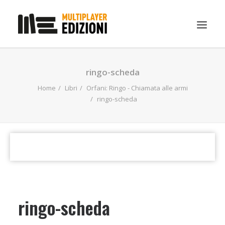
IN EVIDENZA
ringo-scheda
LIBRI
Home
Libri
Orfani: Ringo - Chiamata alle armi
ringo-scheda
GUIDE STRATEGICHE
GADGET
NEWS
CONTATTI
CHI SIAMO
DOWNLOAD
ringo-scheda
RICERCA