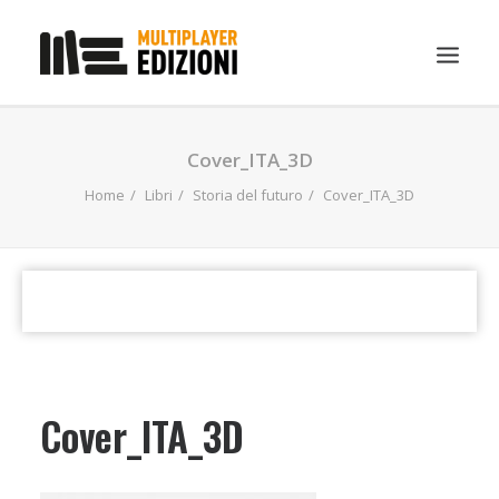
IN EVIDENZA
Cover_ITA_3D
LIBRI
Home
Libri
Storia del futuro
Cover_ITA_3D
GUIDE STRATEGICHE
GADGET
NEWS
CONTATTI
CHI SIAMO
Cover_ITA_3D
DOWNLOAD
RICERCA