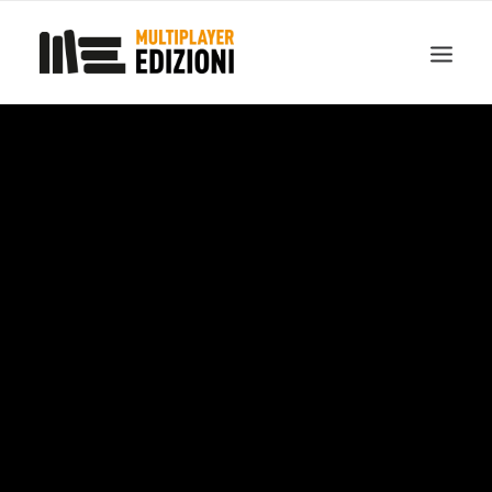
IN EVIDENZA
LIBRI
GUIDE STRATEGICHE
GADGET
NEWS
CONTATTI
CHI SIAMO
DOWNLOAD
RICERCA