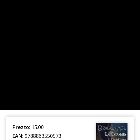
Prezzo:
15.00
EAN:
9788863550573