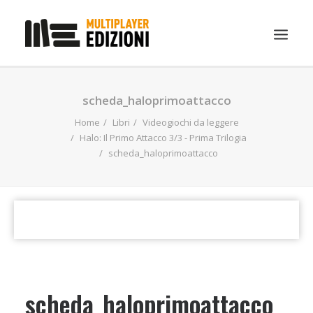
IN EVIDENZA
scheda_haloprimoattacco
LIBRI
Home
Libri
Videogiochi da leggere
Halo: Il Primo Attacco 3/3 - Prima Trilogia
GUIDE STRATEGICHE
scheda_haloprimoattacco
GADGET
NEWS
CONTATTI
CHI SIAMO
DOWNLOAD
scheda_haloprimoattacco
RICERCA