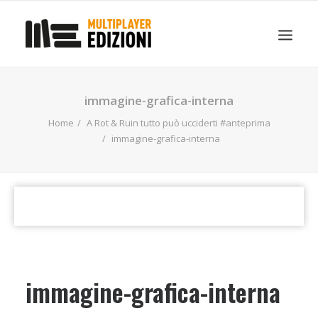
IN EVIDENZA
LIBRI
GUIDE STRATEGICHE
immagine-grafica-interna
GADGET
Home
A Rot & Ruin tutto può ucciderti #anteprima
NEWS
immagine-grafica-interna
CONTATTI
CHI SIAMO
DOWNLOAD
RICERCA
immagine-grafica-interna