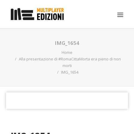
IN EVIDENZA
IMG_1654
LIBRI
Home
Alla presentazione di #RomaCittaMorta era pieno di non
GUIDE STRATEGICHE
morti
IMG_1654
GADGET
NEWS
CONTATTI
CHI SIAMO
DOWNLOAD
RICERCA