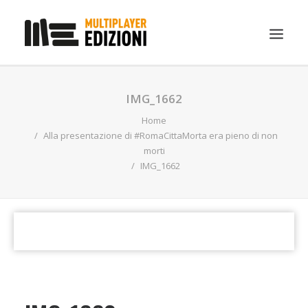
IN EVIDENZA
IMG_1662
LIBRI
Home
Alla presentazione di #RomaCittaMorta era pieno di non
GUIDE STRATEGICHE
morti
IMG_1662
GADGET
NEWS
CONTATTI
CHI SIAMO
DOWNLOAD
RICERCA