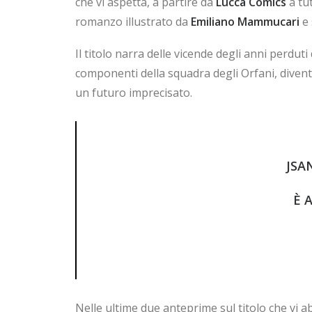
che vi aspetta, a partire da
Lucca Comics
a tut
romanzo illustrato da
Emiliano Mammucari
e 
Il titolo narra delle vicende degli anni perduti
componenti della squadra degli Orfani, diventa 
un futuro imprecisato.
JSA
È 
Nelle ultime due anteprime sul titolo che vi