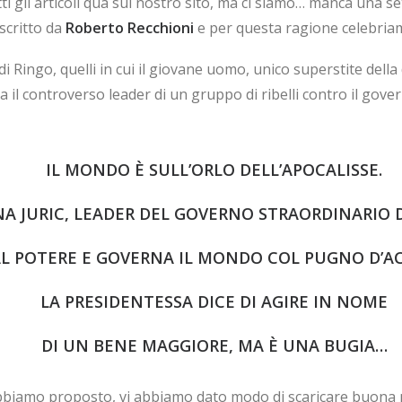
ti gli articoli qua sul nostro sito, ma ci siamo… manca una se
scritto da
Roberto Recchioni
e per questa ragione celebriam
 di Ringo, quelli in cui il giovane uomo, unico superstite della 
il controverso leader di un gruppo di ribelli contro il govern
IL MONDO È SULL’ORLO DELL’APOCALISSE.
NA JURIC, LEADER DEL GOVERNO STRAORDINARIO DI
AL POTERE E GOVERNA IL MONDO COL PUGNO D’AC
LA PRESIDENTESSA DICE DI AGIRE IN NOME
DI UN BENE MAGGIORE, MA È UNA BUGIA…
 abbiamo proposto, vi abbiamo dato modo di scaricare buona 