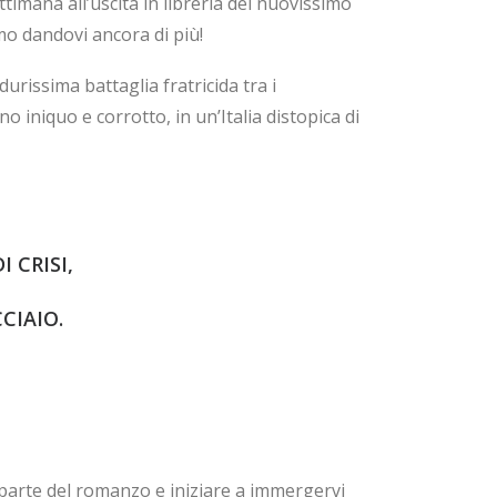
ttimana all’uscita in libreria del nuovissimo
o dandovi ancora di più!
durissima battaglia fratricida tra i
o iniquo e corrotto, in un’Italia distopica di
 CRISI,
CIAIO.
parte del romanzo e iniziare a immergervi