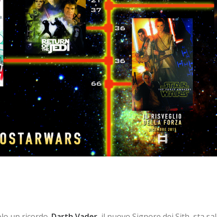
solo un ricordo.
Darth Vader
, il nuovo Signore dei Sith, sta sa