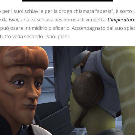
ro per i suoi schiavi e per la droga chiamata “spezia”, è sor
e da
Isval,
una ex schiava desiderosa di vendetta.
L’imperatore
 può osare intimidirlo o sfidarlo. Accompagnato dal suo spie
utto vada secondo i suoi piani.