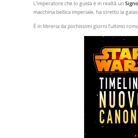
L’imperatore che lo guida è in realtà un
Signo
macchina bellica imperiale, ha stretto la gala
È in libreria da pochissimi giorni l’ultimo ro