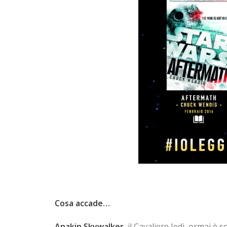
Cosa accade…
Anakin Skywalker
, il Cavaliere Jedi, ormai è 