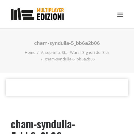
IN EVIDENZA
cham-syndulla-5_bb6a2b06
LIBRI
Home
Anteprima: Star Wars I Signori dei Sith
cham-syndulla-5_bb6a2b06
GUIDE STRATEGICHE
GADGET
NEWS
CONTATTI
CHI SIAMO
DOWNLOAD
cham-syndulla-
RICERCA