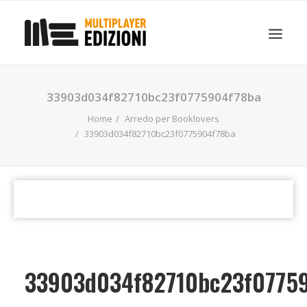
IN EVIDENZA
LIBRI
GUIDE STRATEGICHE
33903d034f82710bc23f0775904f78ba
GADGET
Home
Arredo per Booklovers
NEWS
33903d034f82710bc23f0775904f78ba
CONTATTI
CHI SIAMO
DOWNLOAD
RICERCA
33903d034f82710bc23f0775