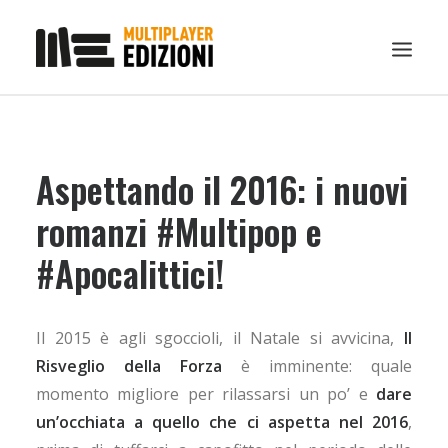
IN EVIDENZA
Aspettando il 2016: i nuovi
LIBRI
GUIDE STRATEGICHE
romanzi #Multipop e
GADGET
#Apocalittici!
NEWS
CONTATTI
Il 2015 è agli sgoccioli, il Natale si avvicina,
Il
CHI SIAMO
Risveglio della Forza
è imminente: quale
DOWNLOAD
momento migliore per rilassarsi un po’ e
dare
un’occhiata a quello che ci aspetta nel 2016
RICERCA
,