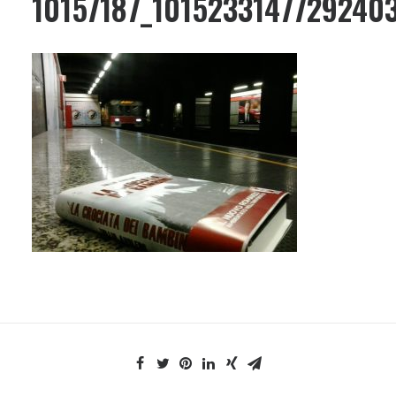
10157187_1015233147729240