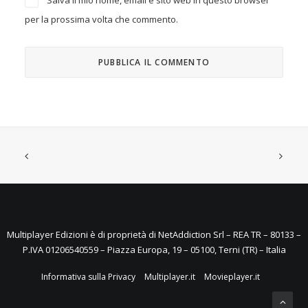
Salva il mio nome, email e sito web in questo browser
per la prossima volta che commento.
Multiplayer Edizioni è di proprietà di NetAddiction Srl – REA TR – 80133 –
P.IVA 01206540559 – Piazza Europa, 19 – 05100, Terni (TR) – Italia
Informativa sulla Privacy
Multiplayer.it
Movieplayer.it