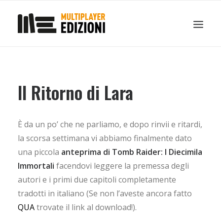
IN EVIDENZA
LIBRI
GUIDE STRATEGICHE
GADGET
Il Ritorno di Lara
NEWS
CONTATTI
È da un po’ che ne parliamo, e dopo rinvii e ritardi,
CHI SIAMO
la scorsa settimana vi abbiamo finalmente dato
DOWNLOAD
una piccola
anteprima di Tomb Raider: I Diecimila
RICERCA
Immortali
facendovi leggere la premessa degli
autori e i primi due capitoli completamente
tradotti in italiano (Se non l’aveste ancora fatto
QUA
trovate il link al download!).