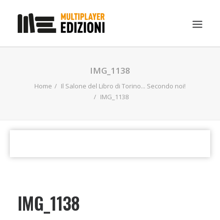
IN EVIDENZA
IMG_1138
LIBRI
Home
Il Salone del Libro di Torino... Secondo noi!
IMG_1138
GUIDE STRATEGICHE
GADGET
NEWS
CONTATTI
CHI SIAMO
DOWNLOAD
IMG_1138
RICERCA