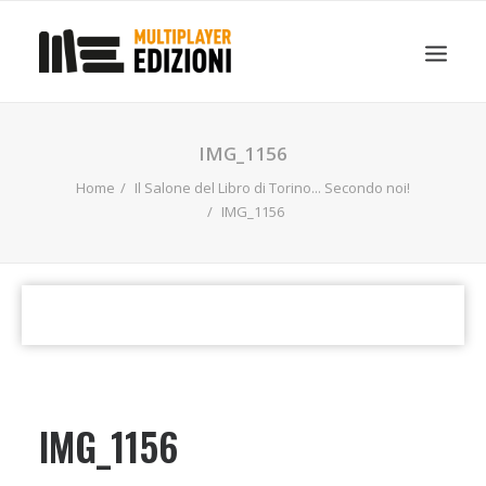
IN EVIDENZA
LIBRI
GUIDE STRATEGICHE
IMG_1156
GADGET
Home
Il Salone del Libro di Torino... Secondo noi!
NEWS
IMG_1156
CONTATTI
CHI SIAMO
DOWNLOAD
RICERCA
IMG_1156