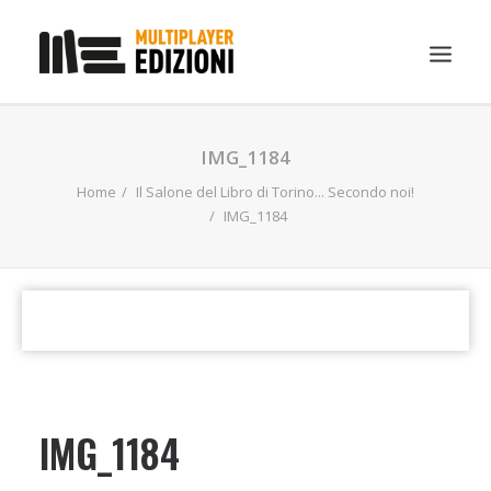
IN EVIDENZA
IMG_1184
LIBRI
Home
Il Salone del Libro di Torino... Secondo noi!
IMG_1184
GUIDE STRATEGICHE
GADGET
NEWS
CONTATTI
CHI SIAMO
DOWNLOAD
IMG_1184
RICERCA