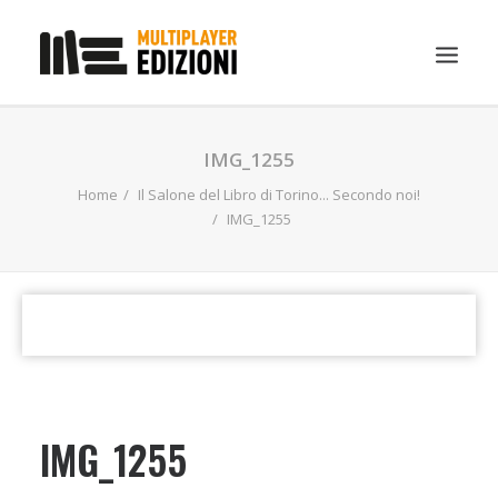
IN EVIDENZA
IMG_1255
LIBRI
Home
Il Salone del Libro di Torino... Secondo noi!
IMG_1255
GUIDE STRATEGICHE
GADGET
NEWS
CONTATTI
CHI SIAMO
DOWNLOAD
IMG_1255
RICERCA