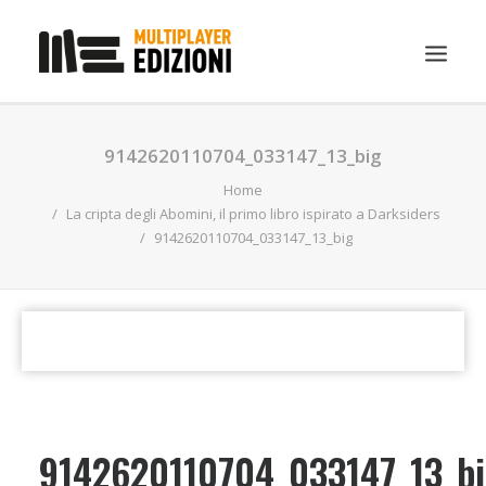
IN EVIDENZA
9142620110704_033147_13_big
LIBRI
Home
La cripta degli Abomini, il primo libro ispirato a Darksiders
GUIDE STRATEGICHE
9142620110704_033147_13_big
GADGET
NEWS
CONTATTI
CHI SIAMO
DOWNLOAD
9142620110704_033147_13_b
RICERCA