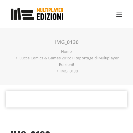
IN EVIDENZA
LIBRI
GUIDE STRATEGICHE
IMG_0130
GADGET
Home
NEWS
Lucca Comics & Games 2015: il Reportage di Multiplayer
Edizioni!
CONTATTI
IMG_0130
CHI SIAMO
DOWNLOAD
RICERCA