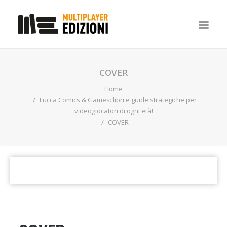
IN EVIDENZA
COVER
LIBRI
Home
Lucca Comics & Games: libri e guide strategiche per
GUIDE STRATEGICHE
videogiocatori di ogni età!
COVER
GADGET
NEWS
CONTATTI
CHI SIAMO
DOWNLOAD
RICERCA