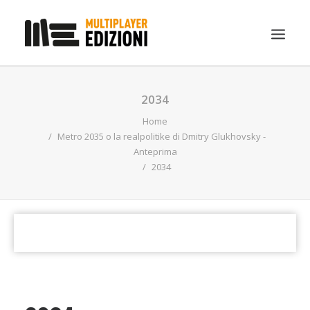
IN EVIDENZA
2034
LIBRI
Home
Metro 2035 o la realpolitike di Dmitry Glukhovsky -
GUIDE STRATEGICHE
Anteprima
2034
GADGET
NEWS
CONTATTI
CHI SIAMO
DOWNLOAD
RICERCA