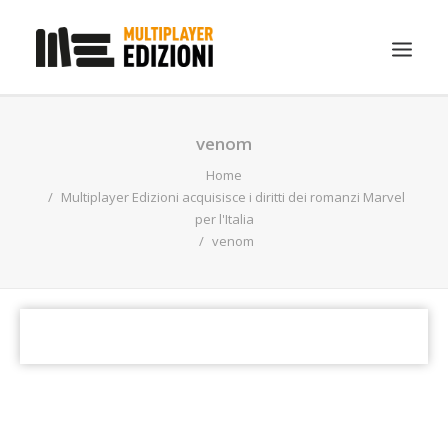
IN EVIDENZA
venom
LIBRI
Home
Multiplayer Edizioni acquisisce i diritti dei romanzi Marvel
GUIDE STRATEGICHE
per l'Italia
venom
GADGET
NEWS
CONTATTI
CHI SIAMO
DOWNLOAD
RICERCA