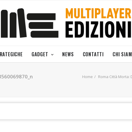
TRATEGICHE
GADGET
NEWS
CONTATTI
CHI SIA
3560069870_n
Home
Roma Città Morta: 