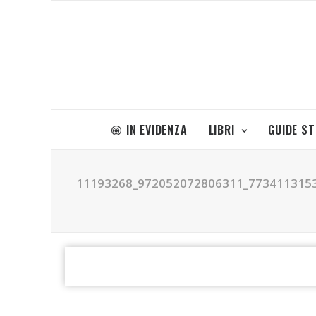
IN EVIDENZA
LIBRI
GUIDE S
11193268_972052072806311_773411315