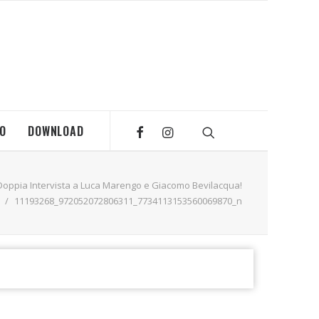
MO
DOWNLOAD
Doppia Intervista a Luca Marengo e Giacomo Bevilacqua!
11193268_972052072806311_7734113153560069870_n