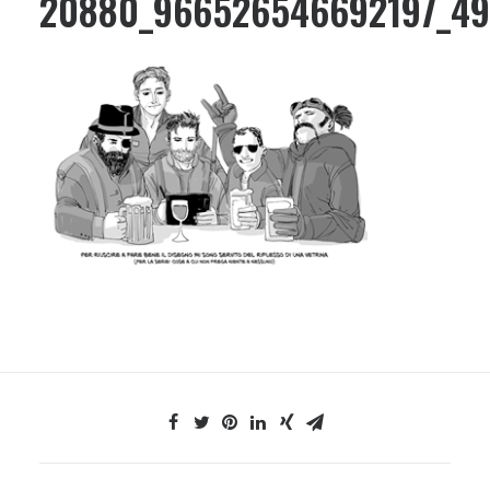
20880_966526546692197_4