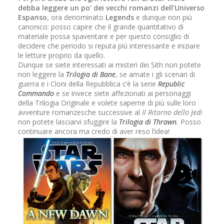
debba leggere un po’ dei vecchi romanzi dell’Universo
Espanso
, ora denominato
Legends
e dunque non più
canonico: posso capire che il grande quantitativo di
materiale possa spaventare e per questo consiglio di
decidere che periodo si reputa più interessante e iniziare
le letture proprio da quello.
Dunque se siete interessati ai misteri dei Sith non potete
non leggere la
Trilogia di Bane
, se amate i gli scenari di
guerra e i Cloni della Repubblica c’è la serie
Republic
Commando
e se invece siete affezionati ai personaggi
della Trilogia Originale e volete saperne di più sulle loro
avventure romanzesche successive al
Il Ritorno dello Jedi
non potete lasciarvi sfuggire la
Trilogia di Thrawn
.
Posso
continuare ancora ma credo di aver reso l’idea!