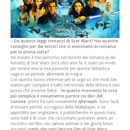
– Da quanto leggi romanzi di Star Wars? Hai qualche
consiglio per dei lettori che si avvicinano ai romanzi
per la prima volta?
Ho iniziato il mio percorso nel mondo dei romanzi (e dei
fumetti) di Star Wars circa otto anni fa: è stato un modo
per tenere viva la mia passione per questa fantastica
saga in un periodo altrimenti di magra.
Con questo nuovo interesse per la saga so che molti fan
stanno per compiere il salto nel mondo della lettura e non
posso che esserne felice…
in questo momento la cosa
più semplice è ovviamente partire coi libri del
Canone
: primo fra tutti ovviamente
Aftermath
.
Sono facili
di trovare perchè voi ragazzi della Multiplayer, e ne
approfitto per ringraziarvi, li pubblicherete in questi mesi,
sono belli e le cose che raccontano potranno avere un
riscontro nei film, nei cartoni animati e nei giochi futuri.
Poi però
credo che ogni lettore fan di Star Wars