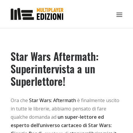
IN EVIDENZA
Star Wars Aftermath:
LIBRI
GUIDE STRATEGICHE
Superintervista a un
GADGET
Superlettore!
NEWS
CONTATTI
Ora che
Star Wars: Aftermath
è finalmente uscito
CHI SIAMO
in tutte le librerie, abbiamo pensato di fare
DOWNLOAD
qualche domanda ad
un super-lettore ed
esperto dell’universo cartaceo di Star Wars:
RICERCA