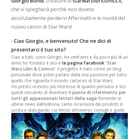
Giorgio Bondi
, creatore di
starwarslibricomics.it
,
che vi spiegherà perchè non dovete
assolutamente perdervi Aftermath e le novità del
nuovo canon di Star Wars!
–
Ciao Giorgio, e benvenuto! Che ne dici di
presentarci il tuo sito?
Ciao a tutti, sono Giorgio, ho vent’anni e da poco più di un
anno ho fondato il sito e
la pagina Facebook
“
Star
Wars Libri & Comics
“: il progetto è nato come un blog
personale dove poter parlare della mia passione per tutto
quello che riguarda il mondo cartaceo di Star Wars.
Ho presto ricevuto più interesse di quanto pensassi e sto
quindi cercando di diventare
il punto di riferimento per
tutti gli appassionati lettori della saga
fornendo le
ultime news dall’editoria, tante recensioni dei prodotti in
uscita e dialogando coi lettori attraverso consigli e guide.