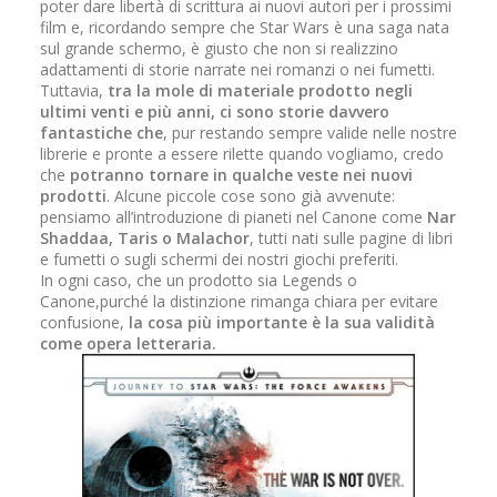
poter dare libertà di scrittura ai nuovi autori per i prossimi
film e, ricordando sempre che Star Wars è una saga nata
sul grande schermo, è giusto che non si realizzino
adattamenti di storie narrate nei romanzi o nei fumetti.
Tuttavia,
tra la mole di materiale prodotto negli
ultimi venti e più anni, ci sono storie davvero
fantastiche che
, pur restando sempre valide nelle nostre
librerie e pronte a essere rilette quando vogliamo, credo
che
potranno tornare in qualche veste nei nuovi
prodotti
. Alcune piccole cose sono già avvenute:
pensiamo all’introduzione di pianeti nel Canone come
Nar
Shaddaa, Taris o Malachor
, tutti nati sulle pagine di libri
e fumetti o sugli schermi dei nostri giochi preferiti.
In ogni caso, che un prodotto sia Legends o
Canone,purché la distinzione rimanga chiara per evitare
confusione,
la cosa più importante è la sua validità
come opera letteraria.