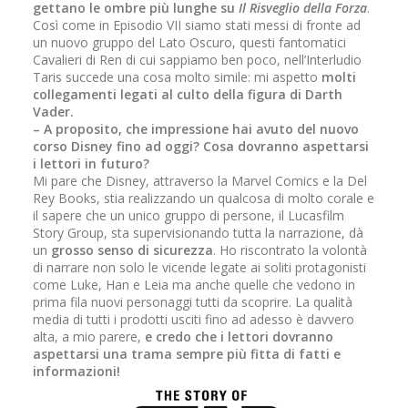
gettano le ombre più lunghe su
Il Risveglio della Forza
.
Così come in Episodio VII siamo stati messi di fronte ad
un nuovo gruppo del Lato Oscuro, questi fantomatici
Cavalieri di Ren di cui sappiamo ben poco, nell’Interludio
Taris succede una cosa molto simile: mi aspetto
molti
collegamenti legati al culto della figura di Darth
Vader.
– A proposito, che impressione hai avuto del nuovo
corso Disney fino ad oggi? Cosa dovranno aspettarsi
i lettori in futuro?
Mi pare che Disney, attraverso la Marvel Comics e la Del
Rey Books, stia realizzando un qualcosa di molto corale e
il sapere che un unico gruppo di persone, il Lucasfilm
Story Group, sta supervisionando tutta la narrazione, dà
un
grosso senso di sicurezza
. Ho riscontrato la volontà
di narrare non solo le vicende legate ai soliti protagonisti
come Luke, Han e Leia ma anche quelle che vedono in
prima fila nuovi personaggi tutti da scoprire. La qualità
media di tutti i prodotti usciti fino ad adesso è davvero
alta, a mio parere,
e credo che i lettori dovranno
aspettarsi una trama sempre più fitta di fatti e
informazioni!