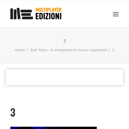
IN EVIDENZA
LIBRI
GUIDE STRATEGICHE
3
GADGET
Home
Star Wars - In anteprima le nuove copertine!
3
NEWS
CONTATTI
CHI SIAMO
DOWNLOAD
RICERCA
3