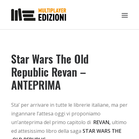
IN EVIDENZA
Star Wars The Old
LIBRI
GUIDE STRATEGICHE
Republic Revan –
GADGET
ANTEPRIMA
NEWS
CONTATTI
Sta’ per arrivare in tutte le librerie italiane, ma per
CHI SIAMO
ingannare l’attesa oggi vi proponiamo
DOWNLOAD
un’anteprima del primo capitolo di
REVAN,
ultimo
ed attesissimo libro della saga
RICERCA
STAR WARS THE