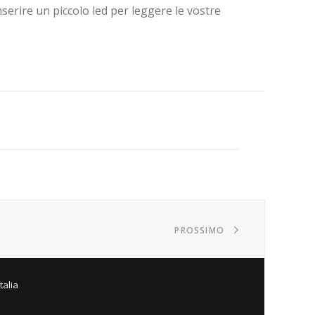
erire un piccolo led per leggere le vostre
PROSSIMO
talia