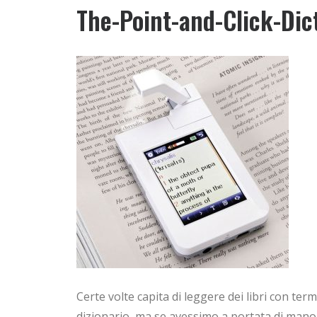
The-Point-and-Click-Dic
Certe volte capita di leggere dei libri con ter
dizionario, ma se avessimo a portata di mano 