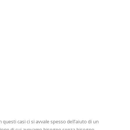
questi casi ci si avvale spesso dell’aiuto di un
nizione di cui avevamo bisogno senza bisogno