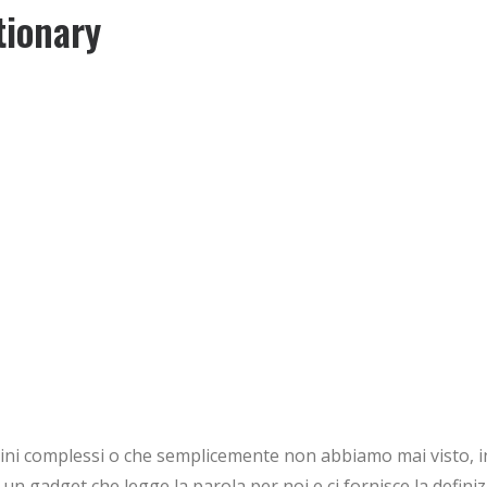
tionary
mini complessi o che semplicemente non abbiamo mai visto, in 
un gadget che legge la parola per noi e ci fornisce la defi