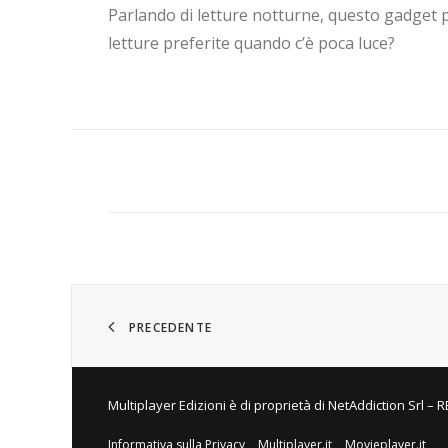
Parlando di letture notturne, questo gadget 
letture preferite quando c’è poca luce?
PRECEDENTE
Multiplayer Edizioni è di proprietà di NetAddiction Srl – 
Informativa sulla Privacy
Multiplayer.it
Movieplayer.it