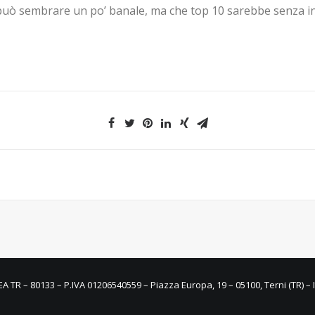
può sembrare un po’ banale, ma che top 10 sarebbe senza ins
REA TR – 80133 – P.IVA 01206540559 – Piazza Europa, 19 – 05100, Terni (TR) – I