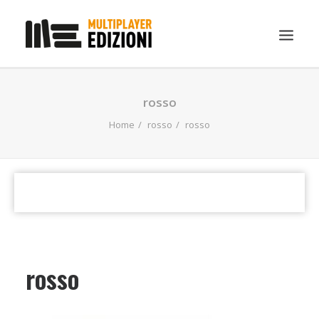
IN EVIDENZA
rosso
LIBRI
Home
rosso
rosso
GUIDE STRATEGICHE
GADGET
NEWS
CONTATTI
CHI SIAMO
rosso
DOWNLOAD
RICERCA