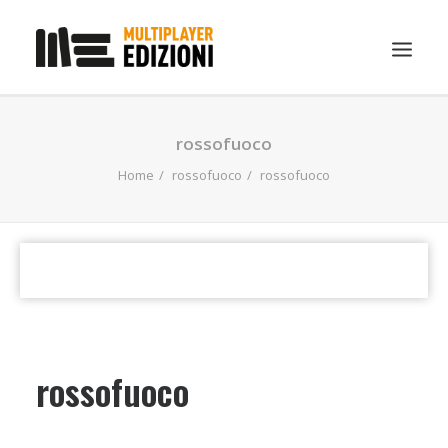
IN EVIDENZA
rossofuoco
LIBRI
Home
rossofuoco
rossofuoco
GUIDE STRATEGICHE
GADGET
NEWS
CONTATTI
CHI SIAMO
rossofuoco
DOWNLOAD
RICERCA