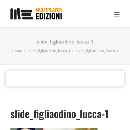
IN EVIDENZA
slide_figliaodino_lucca-1
LIBRI
Home
slide_figliaodino_lucca-1
slide_figliaodino_lucca-1
GUIDE STRATEGICHE
GADGET
NEWS
CONTATTI
CHI SIAMO
slide_figliaodino_lucca-1
DOWNLOAD
RICERCA